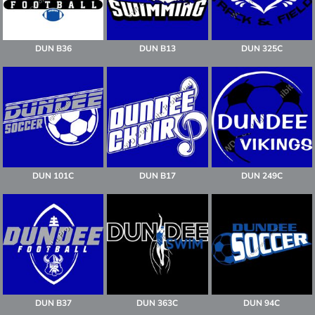
DUN B36
DUN B13
DUN 325C
DUN 101C
DUN B17
DUN 249C
DUN B37
DUN 363C
DUN 94C