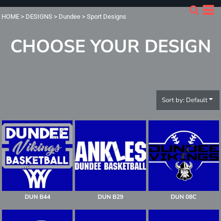
Default
HOME
>
DESIGNS
>
Dundee
>
Sport Designs
Date Added
CHOOSE YOUR DESIGN
Highest Votes
Name
Sort by: Default
DUN B44
DUN B29
DUN 08C