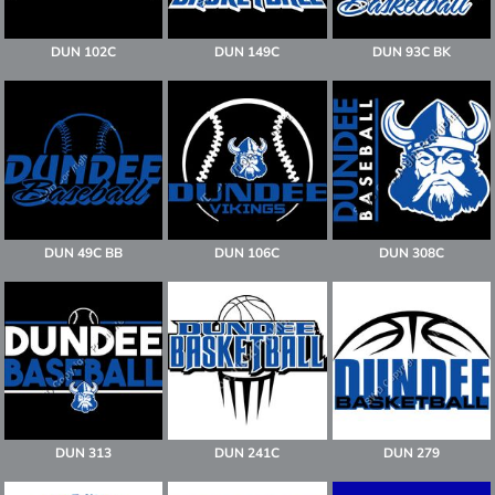
DUN 102C
DUN 149C
DUN 93C BK
DUN 49C BB
DUN 106C
DUN 308C
DUN 313
DUN 241C
DUN 279