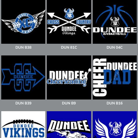
DUN B38
DUN 81C
DUN 04C
DUN B39
DUN B9
DUN B16