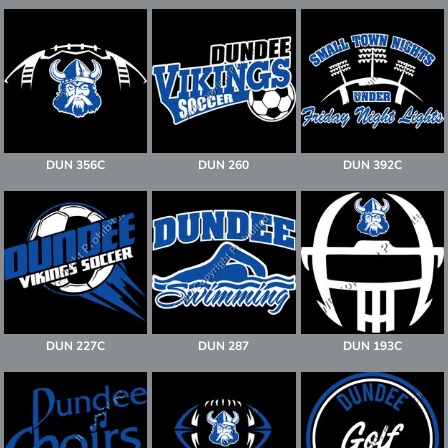
DUN 356C
DUN 260
DUN 392C
DUN 227C
DUN 287
DUN 193C